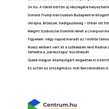
24.hu: A tököli börtön új részlegére helyezhetik
Donald Trump márciusban Budapestre látogat
Ukrajna, Brüsszel, hadigazdaság – Orbán ott fol
Megint Szoboszlai Dominik lehet a Liverpool 
Figyelem: négy napod maradt az 1 milliós támoga
Rossz embert vert át a szökésben lévő Radnai Lá
felfedte a „keresztapa” búvóhelyét
Újabb magyar állampolgárt engedtek ki a bör
Ez aztán az országimázs: már Barcelonában is