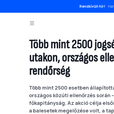
Rendkívüli hír!
Har
Több mint 2500 jogsé
utakon, országos elle
rendőrség
Több mint 2500 esetben állapított
országos közúti ellenőrzés során 
főkapitányság. Az akció célja els
a balesetek megelőzése volt, a ta