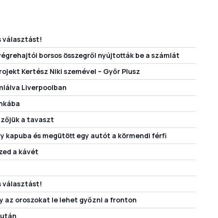
s választást!
grehajtói borsos összegről nyújtották be a számlát
ojekt Kertész Niki szemével – Győr Plusz
mlálva Liverpoolban
unkába
dzőjük a tavaszt
y kapuba és megütött egy autót a körmendi férfi
szed a kávét
s választást!
 az oroszokat le lehet győzni a fronton
 után