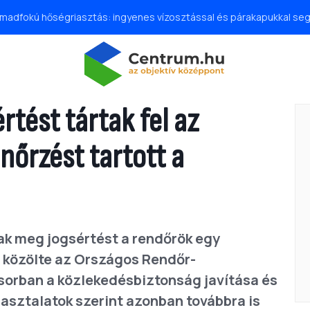
madfokú hőségriasztás: ingyenes vízosztással és párakapukkal segí
rtést tártak fel az
nőrzést tartott a
ak meg jogsértést a rendőrök egy
– közölte az Országos Rendőr-
ősorban a közlekedésbiztonság javítása és
pasztalatok szerint azonban továbbra is