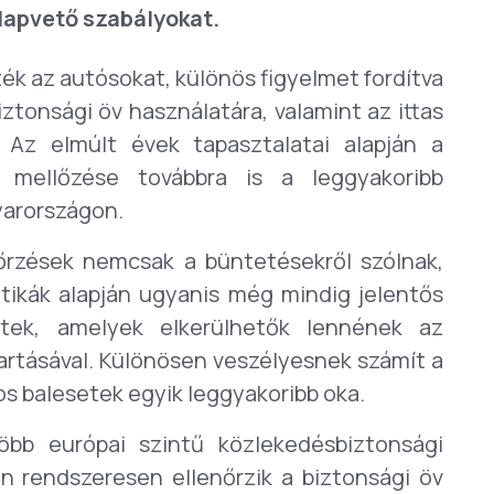
alapvető szabályokat.
ék az autósokat, különös figyelmet fordítva
ztonsági öv használatára, valamint az ittas
 Az elmúlt évek tapasztalatai alapján a
 mellőzése továbbra is a leggyakoribb
yarországon.
nőrzések nemcsak a büntetésekről szólnak,
tikák alapján ugyanis még mindig jelentős
tek, amelyek elkerülhetők lennének az
artásával. Különösen veszélyesnek számít a
os balesetek egyik leggyakoribb oka.
bb európai szintű közlekedésbiztonsági
án rendszeresen ellenőrzik a biztonsági öv