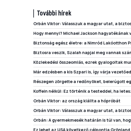
További hírek
Orbán Viktor: Válasszuk a magyar utat, a bizto
Hogy mennyi? Michael Jackson hagyatékának vé
Biztonság egész életre: a Nimród Lakóotthon Pr
Biztosra veszik, Szalah napjai meg vannak szá
Közlekedési összeomlás, ezrek gyalogoltak m
Már edzésben a kis Szpari is, így várja vezetőe
Részegen zörgette a redőnyöket, belerúgott eg
Koffein nélkül: Ez történik a testeddel, ha lete
Orbán Viktor: az ország kiállta a hópróbát
Orbán Viktor: Válasszuk a magyar utat, a bizto
Orbán: A gyermekmesék határán is túl van, hogy
Ez lehet az USA következő célpontja Grönland