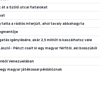
 át a Szőlő utcai fiatalokat
hat
ytatta a rádiós interjúit, ahol tavaly abbahagyta
megmentője
tás igénylésére, akár 2,5 milliót is kaszálhatsz vele
szló - Pénzt csalt ki egy magyar férfitól, aki bosszúból
tönből Venezuelában
 egy magyar játékossal példálóznak