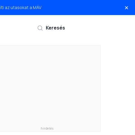
×
ti az utasokat a MÁV