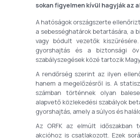
sokan figyelmen kívül hagyják az 
A hatóságok országszerte ellenőrizt
a sebességhatárok betartására, a bi
vagy bódult vezetők kiszűrésére.
gyorshajtás és a biztonsági öv
szabályszegések közé tartozik Mag
A rendőrség szerint az ilyen elle
hanem a megelőzésről is. A statisz
számban történnek olyan balese
alapvető közlekedési szabályok bet
gyorshajtás, amely a súlyos és halál
Az ORFK az elmúlt időszakban tö
akcióhoz is csatlakozott. Ezek sor