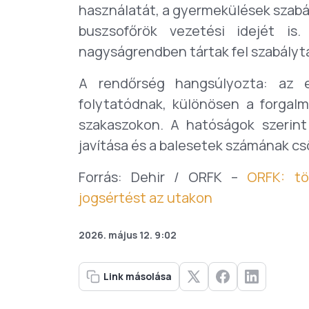
használatát, a gyermekülések szabá
buszsofőrök vezetési idejét is.
nagyságrendben tártak fel szabályt
A rendőrség hangsúlyozta: az e
folytatódnak, különösen a forgal
szakaszokon. A hatóságok szerint
javítása és a balesetek számának c
Forrás: Dehir / ORFK –
ORFK: tö
jogsértést az utakon
2026. május 12. 9:02
Link másolása