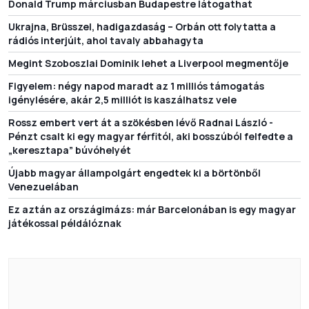
Donald Trump márciusban Budapestre látogathat
Ukrajna, Brüsszel, hadigazdaság – Orbán ott folytatta a
rádiós interjúit, ahol tavaly abbahagyta
Megint Szoboszlai Dominik lehet a Liverpool megmentője
Figyelem: négy napod maradt az 1 milliós támogatás
igénylésére, akár 2,5 milliót is kaszálhatsz vele
Rossz embert vert át a szökésben lévő Radnai László -
Pénzt csalt ki egy magyar férfitól, aki bosszúból felfedte a
„keresztapa” búvóhelyét
Újabb magyar állampolgárt engedtek ki a börtönből
Venezuelában
Ez aztán az országimázs: már Barcelonában is egy magyar
játékossal példálóznak