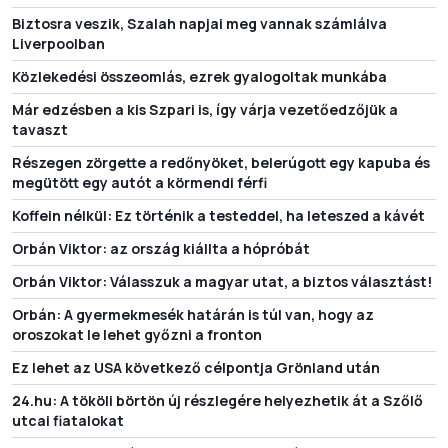
Biztosra veszik, Szalah napjai meg vannak számlálva
Liverpoolban
Közlekedési összeomlás, ezrek gyalogoltak munkába
Már edzésben a kis Szpari is, így várja vezetőedzőjük a
tavaszt
Részegen zörgette a redőnyöket, belerúgott egy kapuba és
megütött egy autót a körmendi férfi
Koffein nélkül: Ez történik a testeddel, ha leteszed a kávét
Orbán Viktor: az ország kiállta a hópróbát
Orbán Viktor: Válasszuk a magyar utat, a biztos választást!
Orbán: A gyermekmesék határán is túl van, hogy az
oroszokat le lehet győzni a fronton
Ez lehet az USA következő célpontja Grönland után
24.hu: A tököli börtön új részlegére helyezhetik át a Szőlő
utcai fiatalokat