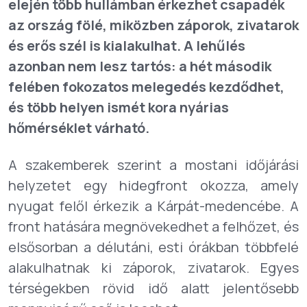
elején több hullámban érkezhet csapadék
az ország fölé, miközben záporok, zivatarok
és erős szél is kialakulhat. A lehűlés
azonban nem lesz tartós: a hét második
felében fokozatos melegedés kezdődhet,
és több helyen ismét kora nyárias
hőmérséklet várható.
A szakemberek szerint a mostani időjárási
helyzetet egy hidegfront okozza, amely
nyugat felől érkezik a Kárpát-medencébe. A
front hatására megnövekedhet a felhőzet, és
elsősorban a délutáni, esti órákban többfelé
alakulhatnak ki záporok, zivatarok. Egyes
térségekben rövid idő alatt jelentősebb