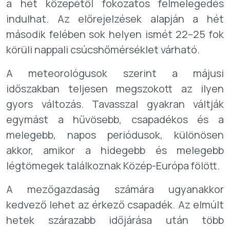
a hét közepétől fokozatos felmelegedés
indulhat. Az előrejelzések alapján a hét
második felében sok helyen ismét 22–25 fok
körüli nappali csúcshőmérséklet várható.
A meteorológusok szerint a májusi
időszakban teljesen megszokott az ilyen
gyors változás. Tavasszal gyakran váltják
egymást a hűvösebb, csapadékos és a
melegebb, napos periódusok, különösen
akkor, amikor a hidegebb és melegebb
légtömegek találkoznak Közép-Európa fölött.
A mezőgazdaság számára ugyanakkor
kedvező lehet az érkező csapadék. Az elmúlt
hetek szárazabb időjárása után több