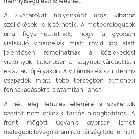
mennyiségű eső is leeshet.
A zivatarokat helyenként erős, viharos
széllökések is kísérhetik. A meteorológusok
arra figyelmeztetnek, hogy a gyorsan
kialakuló viharcellák miatt rövid idő alatt
jelentősen romolhatnak a közlekedési
viszonyok, különösen a nagyobb városokban
és az autópályákon. A villámlás és az intenzív
csapadék miatt több térségben átmeneti
fennakadásokra is számítani lehet.
A hét eleji lehűlés ellenére a szakértők
szerint nem érkezik tartós hidegbetörés. A
front mögött ugyanis gyorsan ismét
melegebb levegő áramlik a térség fölé, emiatt