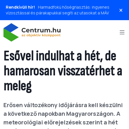
Rendkívüli hír!
Harmadfokú hőségriasztás: ingyenes
×
vízosztással és párakapukkal segíti az utasokat a MÁV
Esővel indulhat a hét, de
hamarosan visszatérhet a
meleg
Erősen változékony időjárásra kell készülni
a következő napokban Magyarországon. A
meteorológiai előrejelzések szerint a hét