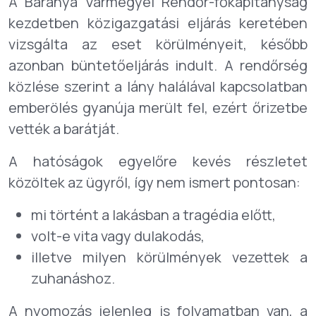
A Baranya Vármegyei Rendőr-főkapitányság
kezdetben közigazgatási eljárás keretében
vizsgálta az eset körülményeit, később
azonban büntetőeljárás indult. A rendőrség
közlése szerint a lány halálával kapcsolatban
emberölés gyanúja merült fel, ezért őrizetbe
vették a barátját.
A hatóságok egyelőre kevés részletet
közöltek az ügyről, így nem ismert pontosan:
mi történt a lakásban a tragédia előtt,
volt-e vita vagy dulakodás,
illetve milyen körülmények vezettek a
zuhanáshoz.
A nyomozás jelenleg is folyamatban van, a