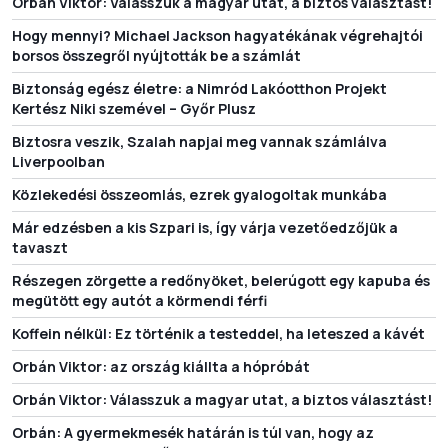
Orbán Viktor: Válasszuk a magyar utat, a biztos választást!
Hogy mennyi? Michael Jackson hagyatékának végrehajtói
borsos összegről nyújtották be a számlát
Biztonság egész életre: a Nimród Lakóotthon Projekt
Kertész Niki szemével – Győr Plusz
Biztosra veszik, Szalah napjai meg vannak számlálva
Liverpoolban
Közlekedési összeomlás, ezrek gyalogoltak munkába
Már edzésben a kis Szpari is, így várja vezetőedzőjük a
tavaszt
Részegen zörgette a redőnyöket, belerúgott egy kapuba és
megütött egy autót a körmendi férfi
Koffein nélkül: Ez történik a testeddel, ha leteszed a kávét
Orbán Viktor: az ország kiállta a hópróbát
Orbán Viktor: Válasszuk a magyar utat, a biztos választást!
Orbán: A gyermekmesék határán is túl van, hogy az