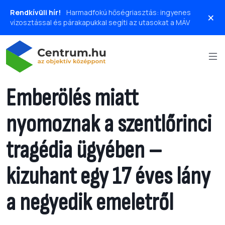
Rendkívüli hír!
Harmadfokú hőségriasztás: ingyenes
×
vízosztással és párakapukkal segíti az utasokat a MÁV
Emberölés miatt
nyomoznak a szentlőrinci
tragédia ügyében –
kizuhant egy 17 éves lány
a negyedik emeletről