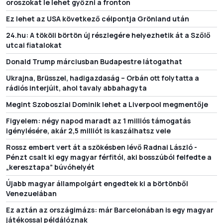
oroszokat le lehet győzni a fronton
Ez lehet az USA következő célpontja Grönland után
24.hu: A tököli börtön új részlegére helyezhetik át a Szőlő
utcai fiatalokat
Donald Trump márciusban Budapestre látogathat
Ukrajna, Brüsszel, hadigazdaság – Orbán ott folytatta a
rádiós interjúit, ahol tavaly abbahagyta
Megint Szoboszlai Dominik lehet a Liverpool megmentője
Figyelem: négy napod maradt az 1 milliós támogatás
igénylésére, akár 2,5 milliót is kaszálhatsz vele
Rossz embert vert át a szökésben lévő Radnai László -
Pénzt csalt ki egy magyar férfitól, aki bosszúból felfedte a
„keresztapa” búvóhelyét
Újabb magyar állampolgárt engedtek ki a börtönből
Venezuelában
Ez aztán az országimázs: már Barcelonában is egy magyar
játékossal példálóznak