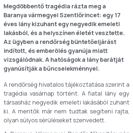
Megdöbbentő tragédia rázta meg a
Baranya vármegyei Szentlőrincet: egy 17
éves lány kizuhant egy negyedik emeleti
lakásból, és a helyszínen életét vesztette.
Az ügyben a rendőrség büntetőeljárást
indított, és emberölés gyanúja miatt
vizsgálódnak. A hatóságok a lány barátját
gyanúsítják a bűncselekménnyel.
A rendőrség hivatalos tájékoztatása szerint a
tragédia vasárnap történt. A fiatal lány egy
társasház negyedik emeleti lakásából zuhant
ki. A mentők már nem tudtak segíteni rajta,
olyan súlyos sérüléseket szenvedett.