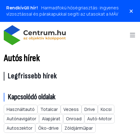
Rendkívüli hír!
Harmadfokú hőségriasztás: ingyenes
×
vízosztással és párakapukkal segíti az utasokat a MÁV
Autós hírek
Legfrissebb hírek
Kapcsolódó oldalak
Használtautó
Totalcar
Vezess
Drive
Kocsi
Autónavigátor
Alapjárat
Onroad
Autó-Motor
Autoszektor
Öko-drive
Zöldjárműipar